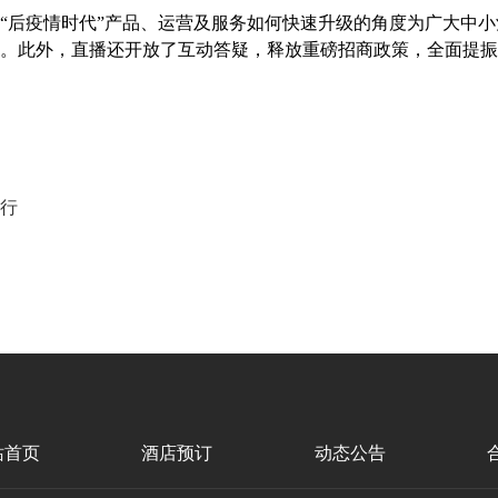
“
后疫情时代
”
产品、运营
及
服务如何快速升级的角度
为广大中小
。
此外，直播还开放
了
互动答疑，释放重磅
招商
政策，全面提振
行
站首页
酒店预订
动态公告