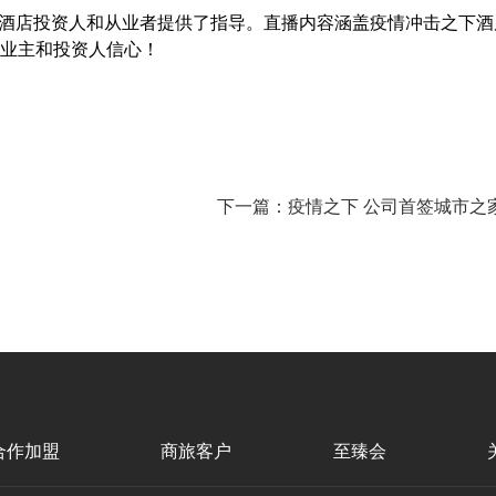
酒店投资人和从业者提供了指导
。直播内容涵盖疫情
冲击之
下酒
业主和投资人信心！
下一篇：疫情之下 公司首签城市之
合作加盟
商旅客户
至臻会