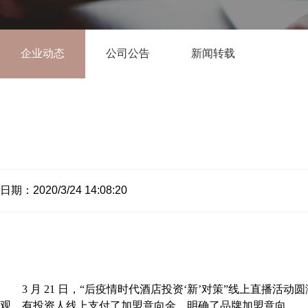
企业动态
公司公告
新闻转载
日期：2020/3/24 14:08:20
3 月 21 日，
“
后疫情时代酒店投资
‘
新
’
对策
”
线上直播活动圆
观
。
有投资人
线上支付
了加盟意向金
，
明确了品牌加盟意向
。